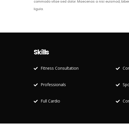
commodo vitae sed dolor. Maecenas a nisi euismod, biben
ligula.
Skills
Fitness Consultation
Con
Professionals
Spo
Full Cardio
Con