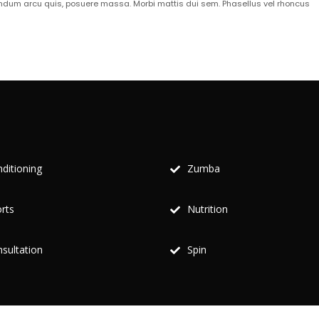
dum arcu quis, posuere massa. Morbi mattis dui sem. Phasellus vel rhoncus
ditioning
Zumba
rts
Nutrition
sultation
Spin